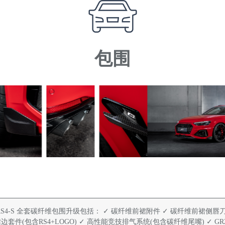
包围
 RS4-S 全套碳纤维包围升级包括： ✓ 碳纤维前裙附件 ✓ 碳纤维前裙侧唇
边套件(包含RS4+LOGO) ✓ 高性能竞技排气系统(包含碳纤维尾嘴) ✓ G