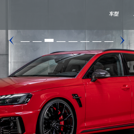
车型
奥迪A/S
大众
A3/S3
高尔夫
U
A4L/S4
迈特威/凯路威
A5/S5
途锐
A6L/S6
A7/S7
A8L/S8
TT/TTS