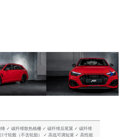
刀锋 ✓ 碳纤维散热格栅 ✓ 碳纤维后尾翼 ✓ 碳纤维
R21寸轮毂（不含轮胎） ✓ 高低可调短簧 ✓ 高性能