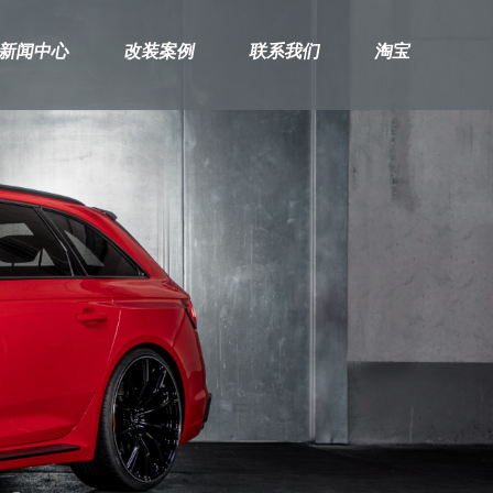
新闻中心
改装案例
联系我们
淘宝
兰博基尼
保时捷
路
RUS
卡宴
星
PANAMERA
揽
991-911