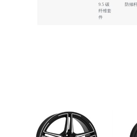
9.5 碳
防倾杆
纤维套
件