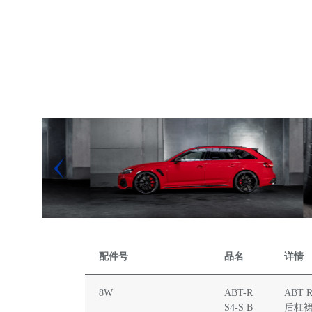
配件号
品名
详情
8W
ABT-R
ABT
S4-S B
后杠裙