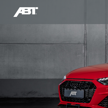
奥迪RS
Q/S
RS3
Q5L/SQ5
RS4
Q7/SQ7
RS5
Q8/SQ8
RS6
RS7
RSQ8
TTRS
R8