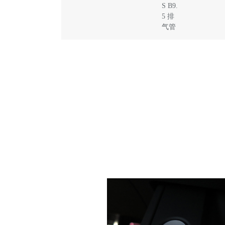
S B9.
5 排
气管