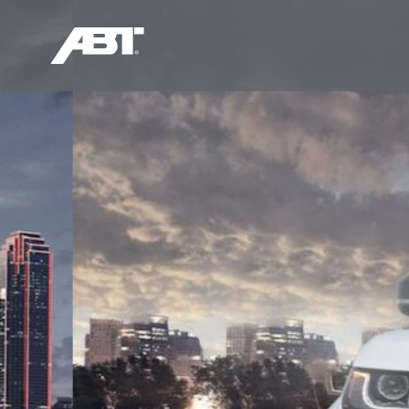
奥迪RS
Q/S
RS3
Q5L/SQ5
RS4
Q7/SQ7
RS5
Q8/SQ8
RS6
RS7
RSQ8
TTRS
R8