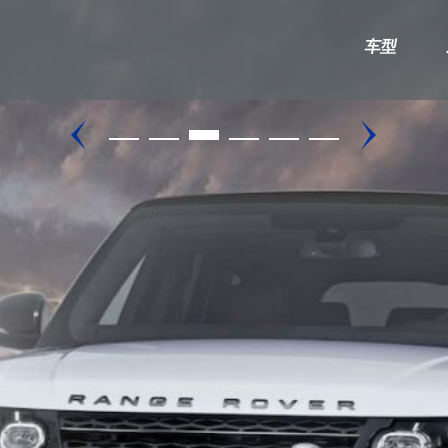
车型
奥迪A/S
大众
A3/S3
高尔夫
U
A4L/S4
迈特威/凯路威
A5/S5
途锐
A6L/S6
A7/S7
A8L/S8
TT/TTS